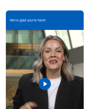
#LI-AM7
We're glad you're here!
Play