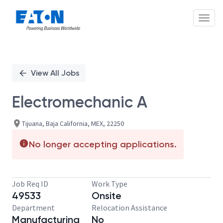
Toggl
Single
Position
View All Jobs
Electromechanic A
Tijuana, Baja California, MEX, 22250
No longer accepting applications.
Job Req ID
Work Type
49533
Onsite
Department
Relocation Assistance
Manufacturing
No