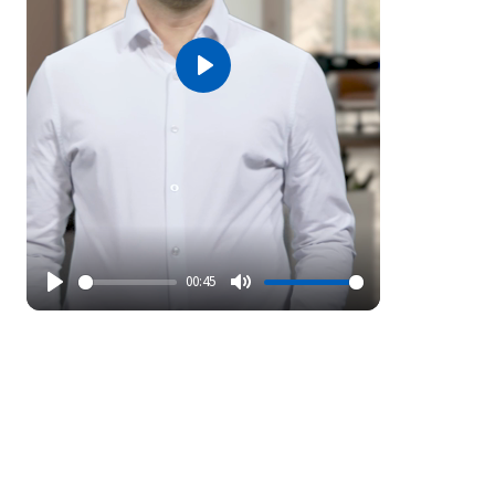
Play
00:45