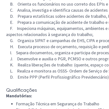
B. Orienta os funcionários no uso correto dos EPIs e n
C. Analisa, investiga e identifica causas de acidentes 
D. Prepara estatísticas sobre acidentes de trabalho,
E. Prepara a comunicação de acidente de trabalho e (C
F. Inspeciona máquinas, equipamentos, ambientes e mét
aspectos relacionados à segurança do trabalho;
G. Organiza SIPAT e campanhas de EHS, CIPA e process
H. Executa processo de orçamento, requisição e ped
I. Separa documentos, organiza e participa de process
J. Desenvolve e auxilia o PGR, PCMSO e outros prog
K. Realiza liberações de trabalho: (quente, espaço con
L. Realiza e monitora as OSSS- Ordem de Serviço de 
D. Emite PPP (Perfil Profissiográfico Previdenciário)
Qualificações
Mandatórias:
Formação Técnica em Segurança do Trabalho