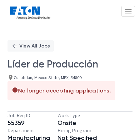
Toggl
Single
Position
View All Jobs
Líder de Producción
Cuautitlan, Mexico State, MEX, 54800
No longer accepting applications.
Job Req ID
Work Type
55359
Onsite
Department
Hiring Program
Manufacturing
Not Specified