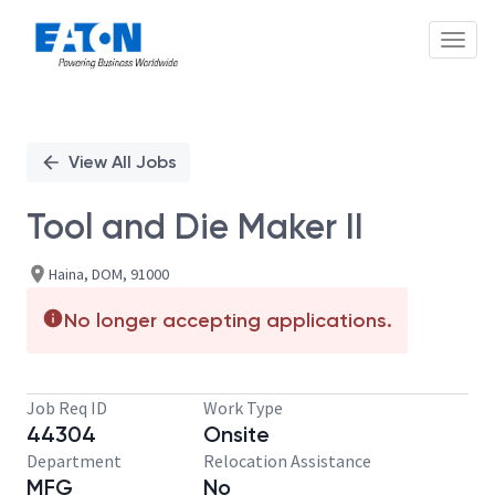
Toggl
Single
Position
View All Jobs
Tool and Die Maker II
Haina, DOM, 91000
No longer accepting applications.
Job Req ID
Work Type
44304
Onsite
Department
Relocation Assistance
MFG
No