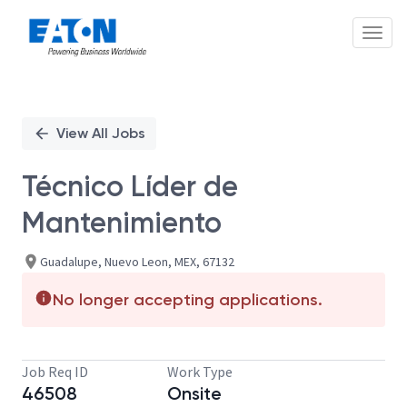
Toggl
Single
Position
View All Jobs
Técnico Líder de
Mantenimiento
Guadalupe, Nuevo Leon, MEX, 67132
No longer accepting applications.
Job Req ID
Work Type
46508
Onsite