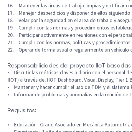
16. Mantener las áreas de trabajo limpias y notificar c
17. Manejar desperdicios y disponer de ellos siguiendo 
18. Velar por la seguridad en el area de trabajo y aseg
19. Cumplir con las normas y procedimientos estableci
20. Participar activamente en reuniones con el personal
21. Cumplir con los normas, políticas y procedimientos
22. Operar de forma usual o regularmente un vehículo 
Responsabilidades del proyecto IIoT basadas 
• Discutir las métricas claves a diario con el personal d
IIOT) a través del IIOT Dashboard, Visual Display, Tier 1
• Mantener y hacer cumplir el uso de TDM y el sistema 
• Informar de problemas y anomalías en la reunión de Ti
Requisitos:
• Educación: Grado Asociado en Mecánica Automotriz o 
• Experiencia: 1 año de experiencia en procesos de ma